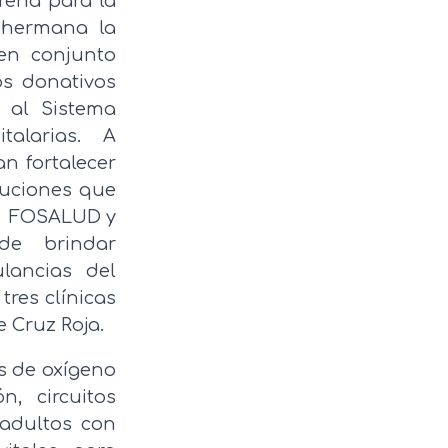
eña para la
 hermana la
en conjunto
os donativos
o al Sistema
talarias. A
n fortalecer
tuciones que
l: FOSALUD y
de brindar
lancias del
res clínicas
 Cruz Roja.
os de oxígeno
, circuitos
 adultos con