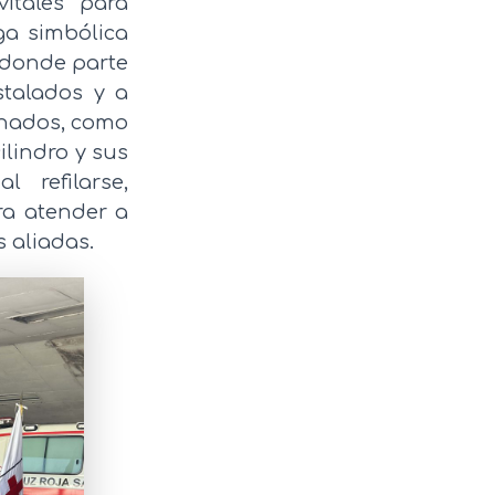
vitales para
ga simbólica
, donde parte
stalados y a
onados, como
ilindro y sus
 refilarse,
ra atender a
 aliadas.