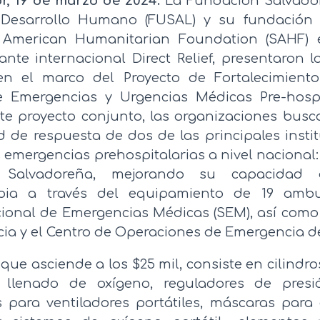
r, 19 de marzo de 2024.
La Fundación Salvador
 Desarrollo Humano (FUSAL) y su fundación
 American Humanitarian Foundation (SAHF) 
nte internacional Direct Relief, presentaron l
en el marco del Proyecto de Fortalecimient
e Emergencias y Urgencias Médicas Pre-hospi
ste proyecto conjunto, las organizaciones busca
d de respuesta de dos de las principales insti
s emergencias prehospitalarias a nivel naciona
 Salvadoreña, mejorando su capacidad 
apia a través del equipamiento de 19 ambu
ional de Emergencias Médicas (SEM), así como t
ia y el Centro de Operaciones de Emergencia de
 que asciende a los $25 mil, consiste en cilindr
 llenado de oxígeno, reguladores de presión
 para ventiladores portátiles, máscaras para