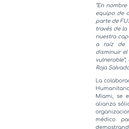
“En nombre 
equipo de o
parte de FUS
través de la
nuestra cap
a raíz de 
disminuir e
vulnerable”,
Roja Salvad
La colabora
Humanitari
Miami, se 
alianza sól
organizaci
médico par
demostrando