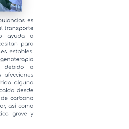
bulancias es
el transporte
nto ayuda a
cesitan para
es estables.
genoterapia
as debido a
 afecciones
frido alguna
 caída desde
o de carbono
ar, así como
ica grave y