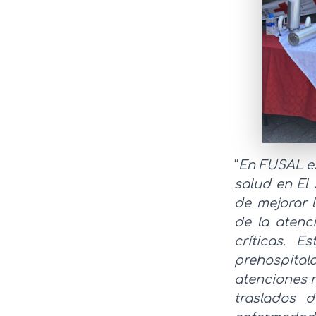
“
En FUSAL es
salud en El 
de mejorar 
de la atenc
críticas. E
prehospital
atenciones r
traslados 