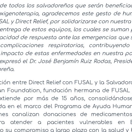
de todos los salvadoreños que serán beneficia
xigenoterapia, agradecemos este gesto de h
AL y Direct Relief, por solidarizarse con nuestra 
 entrega de estos equipos, los cuales se suman
acidad de respuesta ante las emergencias que 
complicaciones respiratorias, contribuyendo
l impacto de estas enfermedades en nuestra p
 expresó el Dr. José Benjamín Ruiz Rodas, Presi
oreña.
ción entre Direct Relief con FUSAL y la Salvado
an Foundation, fundación hermana de FUSAL 
extiende por más de 15 años, consolidándo
ida en el marco del Programa de Ayuda Humani
ones canalizan donaciones de medicamentos
a atender a pacientes vulnerables en E
 su compromiso a largo plazo con la salud y 