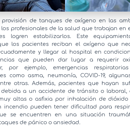
 provisión de tanques de oxígeno en las am
 los profesionales de la salud que trabajan en 
es logren estabilizarlos. Este equipamie
que los pacientes reciban el oxígeno que ne
ecuadamente y llegar al hospital en condicion
ncias que pueden dar lugar a requerir oxi
, por ejemplo, emergencias respiratori
es como asma, neumonía, COVID-19, algunas
entre otras. Además, pacientes que hayan su
ca debida a un accidente de tránsito o laboral,
 muy altas o asfixia por inhalación de dióxid
 incendio pueden tener dificultad para respir
ue se encuentren en una situación traumát
taques de pánico o ansiedad.