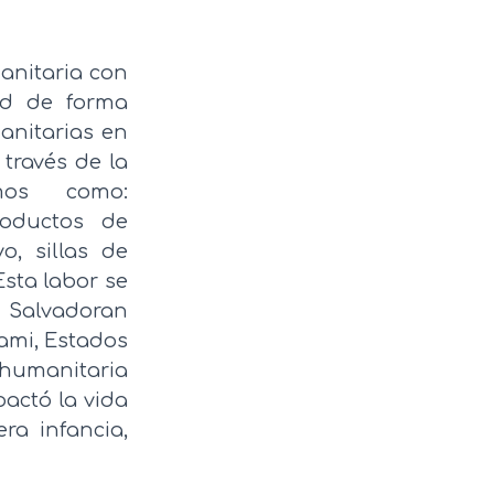
anitaria con
lud de forma
anitarias en
 través de la
umos como:
roductos de
o, sillas de
Esta labor se
, Salvadoran
ami, Estados
 humanitaria
pactó la vida
ra infancia,