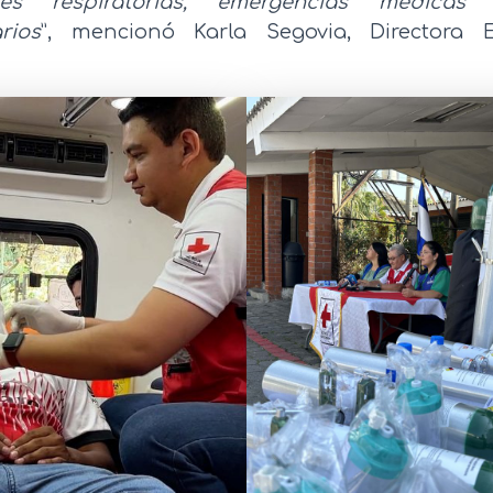
des respiratorias, emergencias médicas
rios
”, mencionó Karla Segovia, Directora E