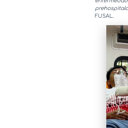
enfermeda
prehospitala
FUSAL.