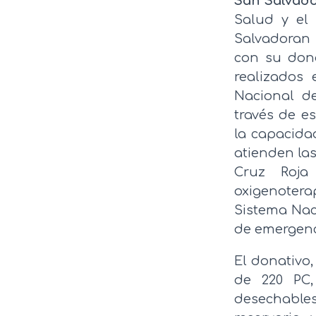
San Salvado
Salud y el
Salvadoran
con su dona
realizados 
Nacional d
través de e
la capacida
atienden la
Cruz Roja
oxigenoter
Sistema Nac
de emergenc
El donativo,
de 220 PC,
desechables