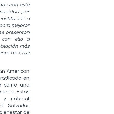
dos con este
umanidad por
institución a
 para mejorar
se presentan
 con ello a
oblación más
dente de Cruz
ran American
radicada en
se como una
taria. Estas
 y material
l Salvador,
bienestar de