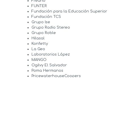
Freund
FUNTER
Fundación para la Educación Superior
Fundación TCS
Grupo Ise
Grupo Radio Stereo
Grupo Roble
Hilasal
Konfetty
La Geo
Laboratorios López
MANGO
Ogilvy El Salvador
Poma Hermanos
PricewaterhouseCoopers
Quality Grains
Real Hotel and Resorts
Solaire
Superior Uniform Group
Teleperformance
Textiles San Andrés
The Office Gurus
Unilever
United Way Wordlwide