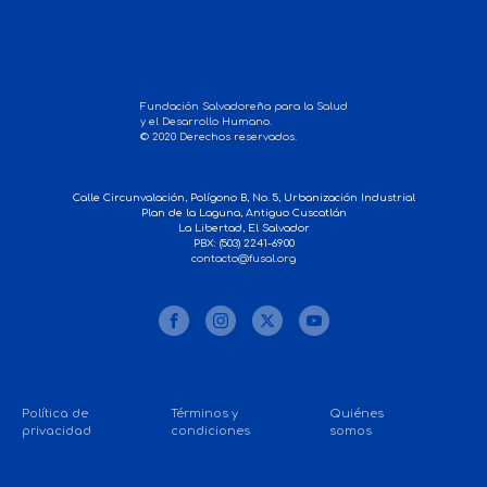
Fundación Salvadoreña para la Salud
y el Desarrollo Humano.
© 2020 Derechos reservados.
Calle Circunvalación, Polígono B, No. 5, Urbanización Industrial
Plan de la Laguna, Antiguo Cuscatlán
La Libertad, El Salvador
PBX: (503) 2241-6900
contacto@fusal.org
Política de
Términos y
Quiénes
privacidad
condiciones
somos