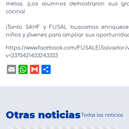
metas. ¡Los alumnos demostraron sus gr
cocina!
¡Tanto SAHF y FUSAL buscamos enriquecer
niños y jóvenes para ampliar sus oportunidade
https://www.facebook.com/FUSALElSalvador/v
v=2370421423243323
Email
WhatsApp
Gmail
Compartir
Otras noticias
Todas las noticias