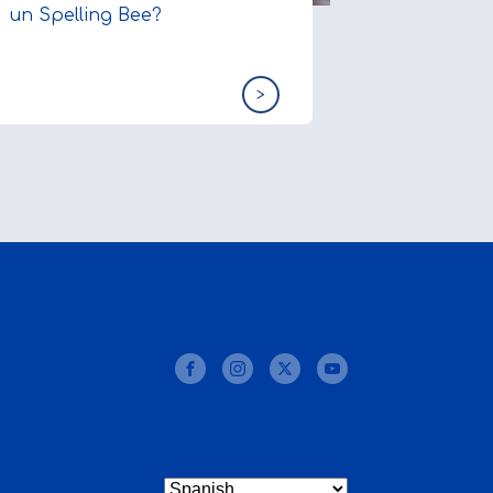
un Spelling Bee?
>