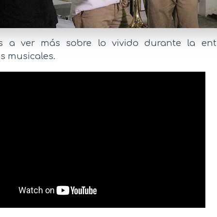
os a ver más sobre lo vivido durante la ent
s musicales.