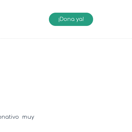
¡Dona ya!
onativo muy