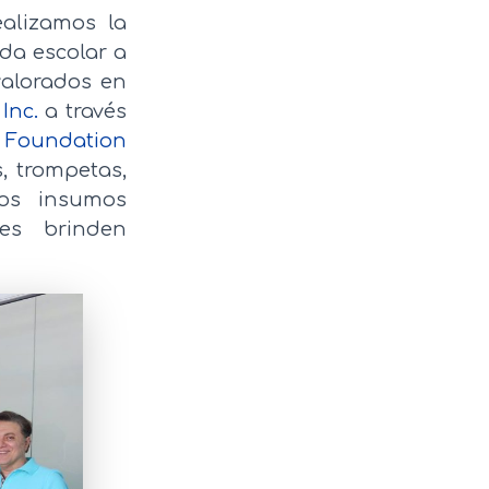
alizamos la
da escolar a
valorados en
Inc.
a través
 Foundation
s, trompetas,
los insumos
es brinden