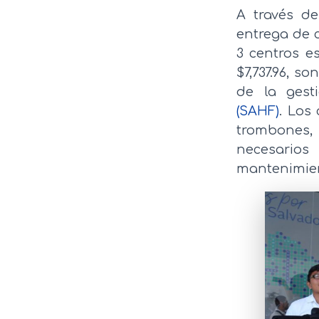
A través d
entrega de 
3 centros e
$7,737.96, s
de la ges
(SAHF)
. Los
trombones,
necesario
mantenimie