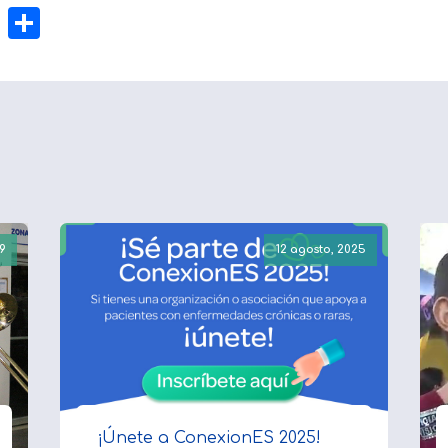
l
hatsApp
Gmail
Compartir
9
12 agosto, 2025
¡Únete a ConexionES 2025!