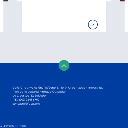
>
Calle Circunvalación, Polígono B, No. 5, Urbanización Industrial
Plan de la Laguna, Antiguo Cuscatlán
La Libertad, El Salvador
PBX: (503) 2241-6900
contacto@fusal.org
Quiénes somos