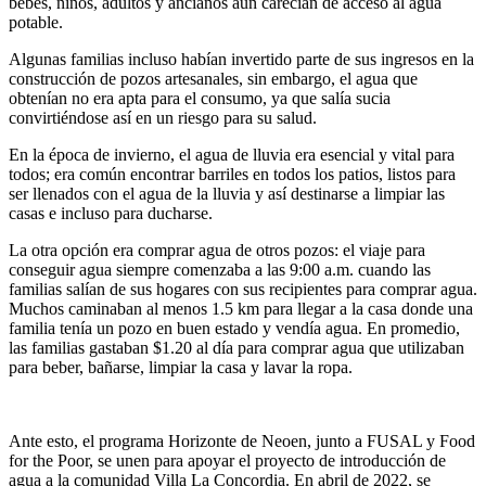
bebés, niños, adultos y ancianos aún carecían de acceso al agua
potable.
Algunas familias incluso habían invertido parte de sus ingresos en la
construcción de pozos artesanales, sin embargo, el agua que
obtenían no era apta para el consumo, ya que salía sucia
convirtiéndose así en un riesgo para su salud.
En la época de invierno, el agua de lluvia era esencial y vital para
todos; era común encontrar barriles en todos los patios, listos para
ser llenados con el agua de la lluvia y así destinarse a limpiar las
casas e incluso para ducharse.
La otra opción era comprar agua de otros pozos: el viaje para
conseguir agua siempre comenzaba a las 9:00 a.m. cuando las
familias salían de sus hogares con sus recipientes para comprar agua.
Muchos caminaban al menos 1.5 km para llegar a la casa donde una
familia tenía un pozo en buen estado y vendía agua. En promedio,
las familias gastaban $1.20 al día para comprar agua que utilizaban
para beber, bañarse, limpiar la casa y lavar la ropa.
Ante esto, el programa Horizonte de Neoen, junto a FUSAL y Food
for the Poor, se unen para apoyar el proyecto de introducción de
agua a la comunidad Villa La Concordia. En abril de 2022, se