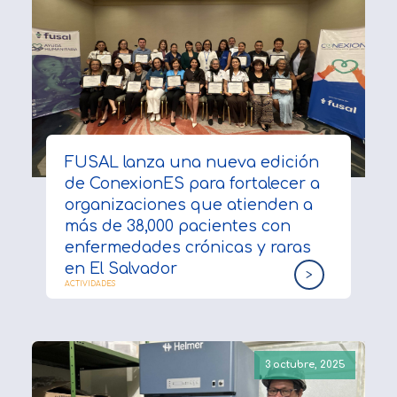
FUSAL lanza una nueva edición
de ConexionES para fortalecer a
organizaciones que atienden a
más de 38,000 pacientes con
enfermedades crónicas y raras
en El Salvador
>
ACTIVIDADES
3 octubre, 2025