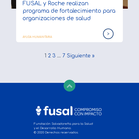
FUSAL y Roche realizan
programa de fortalecimiento para
organizaciones de salud
>
AYUDA HUMANITARIA
1
2
3
…
7
Siguiente »
Fundación Salvadoreña para la Salud
y el Desarrollo Humano.
© 2020 Derechos reservados.