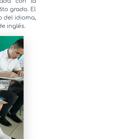
zada con la
6to grado. El
o del idioma,
e inglés.